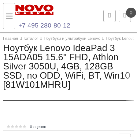
0
+7 495 280-80-12
Назад
Назад
Главная
Каталог
Ноутбуки и ультрабуки Lenovo
Ноутбук Lenovo 
Ноутбук Lenovo IdeaPad 3
Каталог продукции
Контакты
15ADA05 15.6" FHD, Athlon
Silver 3050U, 4GB, 128GB
Ноутбуки и ультрабуки
Контактная информация
SSD, no ODD, WiFi, BT, Win10
Компьютеры
[81W101MHRU]
Моноблоки
Серверы и СХД
Опции и комплектующие
оценок
0
Мониторы