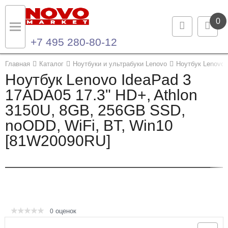
0
+7 495 280-80-12
Назад
Назад
Главная
Каталог
Ноутбуки и ультрабуки Lenovo
Ноутбук Lenovo 
Ноутбук Lenovo IdeaPad 3
Каталог продукции
Контакты
17ADA05 17.3" HD+, Athlon
3150U, 8GB, 256GB SSD,
Ноутбуки и ультрабуки
Контактная информация
noODD, WiFi, BT, Win10
Компьютеры
[81W20090RU]
Моноблоки
Серверы и СХД
Опции и комплектующие
оценок
0
Мониторы