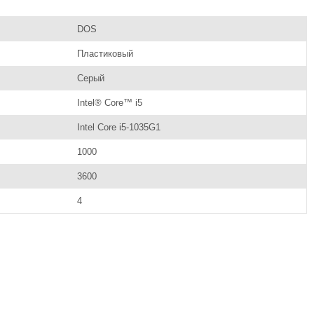
DOS
Пластиковый
Серый
Intel® Core™ i5
Intel Core i5-1035G1
1000
3600
4