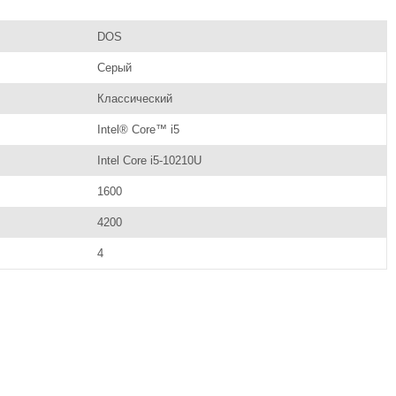
DOS
Серый
Классический
Intel® Core™ i5
Intel Core i5-10210U
1600
4200
4