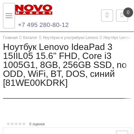
0
+7 495 280-80-12
Назад
Назад
Главная
Каталог
Ноутбуки и ультрабуки Lenovo
Ноутбук Lenovo 
Ноутбук Lenovo IdeaPad 3
Каталог продукции
Контакты
15IIL05 15.6" FHD, Core i3
1005G1, 8GB, 256GB SSD, no
Ноутбуки и ультрабуки
Контактная информация
ODD, WiFi, BT, DOS, синий
Компьютеры
[81WE00KDRK]
Моноблоки
Серверы и СХД
Опции и комплектующие
оценок
0
Мониторы