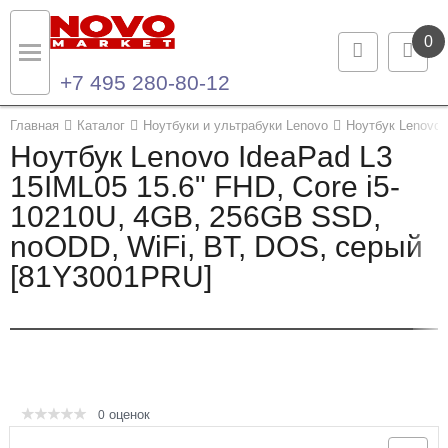
0
+7 495 280-80-12
Назад
Назад
Главная
Каталог
Ноутбуки и ультрабуки Lenovo
Ноутбук Lenovo 
Ноутбук Lenovo IdeaPad L3
Каталог продукции
Контакты
15IML05 15.6" FHD, Core i5-
10210U, 4GB, 256GB SSD,
Ноутбуки и ультрабуки
Контактная информация
noODD, WiFi, BT, DOS, серый
Компьютеры
[81Y3001PRU]
Моноблоки
Серверы и СХД
Опции и комплектующие
оценок
0
Мониторы