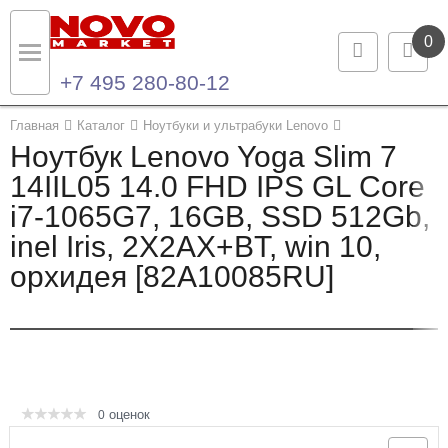
0
+7 495 280-80-12
Назад
Назад
Главная
Каталог
Ноутбуки и ультрабуки Lenovo
Ноутбук Lenovo Yoga Slim 7
Каталог продукции
Контакты
14IIL05 14.0 FHD IPS GL Core
i7-1065G7, 16GB, SSD 512Gb,
Ноутбуки и ультрабуки
Контактная информация
inel Iris, 2X2AX+BT, win 10,
Компьютеры
орхидея [82A10085RU]
Моноблоки
Серверы и СХД
Опции и комплектующие
оценок
0
Мониторы