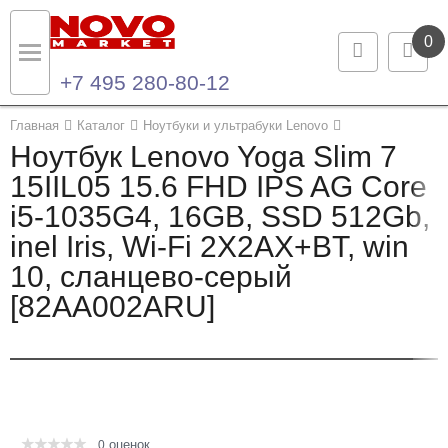
0
+7 495 280-80-12
Назад
Назад
Главная
Каталог
Ноутбуки и ультрабуки Lenovo
Ноутбук Lenovo Yoga Slim 7
Каталог продукции
Контакты
15IIL05 15.6 FHD IPS AG Core
i5-1035G4, 16GB, SSD 512Gb,
Ноутбуки и ультрабуки
Контактная информация
inel Iris, Wi-Fi 2X2AX+BT, win
Компьютеры
10, сланцево-серый
[82AA002ARU]
Моноблоки
Серверы и СХД
Опции и комплектующие
оценок
Мониторы
0