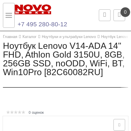
0
+7 495 280-80-12
Назад
Назад
Главная
Каталог
Ноутбуки и ультрабуки Lenovo
Ноутбук Lenovo 
Ноутбук Lenovo V14-ADA 14"
Каталог продукции
Контакты
FHD, Athlon Gold 3150U, 8GB,
256GB SSD, noODD, WiFi, BT,
Ноутбуки и ультрабуки
Контактная информация
Win10Pro [82C60082RU]
Компьютеры
Моноблоки
Серверы и СХД
оценок
0
Опции и комплектующие
Мониторы