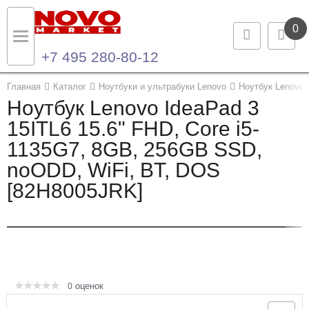
0
+7 495 280-80-12
Назад
Назад
Главная
Каталог
Ноутбуки и ультрабуки Lenovo
Ноутбук Lenovo 
Ноутбук Lenovo IdeaPad 3
Каталог продукции
Контакты
15ITL6 15.6" FHD, Core i5-
1135G7, 8GB, 256GB SSD,
Ноутбуки и ультрабуки
Контактная информация
noODD, WiFi, BT, DOS
Компьютеры
[82H8005JRK]
Моноблоки
Серверы и СХД
Опции и комплектующие
оценок
0
Мониторы