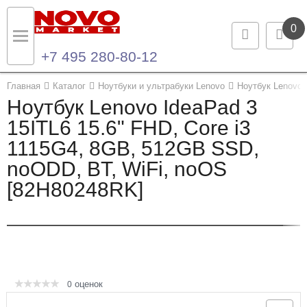
0
+7 495 280-80-12
Назад
Назад
Главная
Каталог
Ноутбуки и ультрабуки Lenovo
Ноутбук Lenovo 
Ноутбук Lenovo IdeaPad 3
Каталог продукции
Контакты
15ITL6 15.6" FHD, Core i3
1115G4, 8GB, 512GB SSD,
Ноутбуки и ультрабуки
Контактная информация
noODD, BT, WiFi, noOS
Компьютеры
[82H80248RK]
Моноблоки
Серверы и СХД
Опции и комплектующие
оценок
0
Мониторы