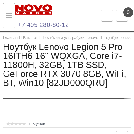
0
+7 495 280-80-12
Назад
Назад
Главная
Каталог
Ноутбуки и ультрабуки Lenovo
Ноутбук Lenovo 
Ноутбук Lenovo Legion 5 Pro
Каталог продукции
Контакты
16ITH6 16" WQXGA, Core i7-
11800H, 32GB, 1TB SSD,
Ноутбуки и ультрабуки
Контактная информация
GeForce RTX 3070 8GB, WiFi,
Компьютеры
BT, Win10 [82JD000QRU]
Моноблоки
Серверы и СХД
Опции и комплектующие
оценок
0
Мониторы