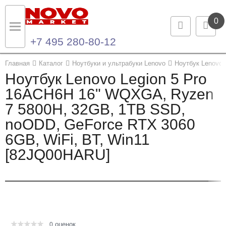
0
+7 495 280-80-12
Назад
Назад
Главная
Каталог
Ноутбуки и ультрабуки Lenovo
Ноутбук Lenovo 
Ноутбук Lenovo Legion 5 Pro
Каталог продукции
Контакты
16ACH6H 16" WQXGA, Ryzen
7 5800H, 32GB, 1TB SSD,
Ноутбуки и ультрабуки
Контактная информация
noODD, GeForce RTX 3060
Компьютеры
6GB, WiFi, BT, Win11
[82JQ00HARU]
Моноблоки
Серверы и СХД
Опции и комплектующие
оценок
Мониторы
0