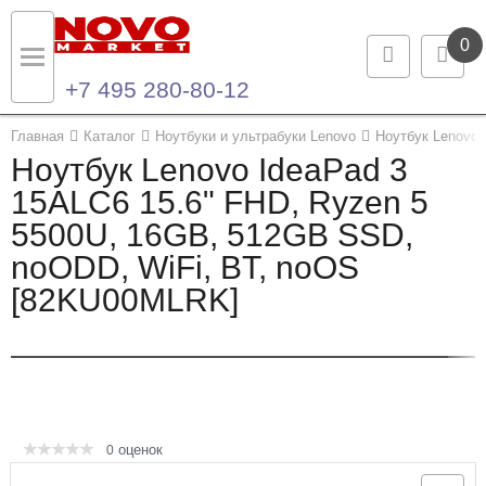
0
+7 495 280-80-12
Назад
Назад
Главная
Каталог
Ноутбуки и ультрабуки Lenovo
Ноутбук Lenovo
Ноутбук Lenovo IdeaPad 3
Каталог продукции
Контакты
15ALC6 15.6" FHD, Ryzen 5
5500U, 16GB, 512GB SSD,
Ноутбуки и ультрабуки
Контактная информация
noODD, WiFi, BT, noOS
Компьютеры
[82KU00MLRK]
Моноблоки
Серверы и СХД
Опции и комплектующие
оценок
0
Мониторы