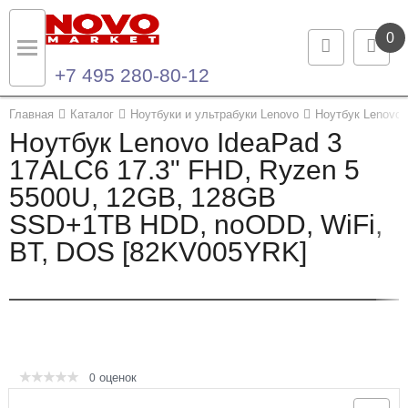
0
+7 495 280-80-12
Назад
Назад
Главная
Каталог
Ноутбуки и ультрабуки Lenovo
Ноутбук Lenovo
Ноутбук Lenovo IdeaPad 3
Каталог продукции
Контакты
17ALC6 17.3" FHD, Ryzen 5
5500U, 12GB, 128GB
Ноутбуки и ультрабуки
Контактная информация
SSD+1TB HDD, noODD, WiFi,
Компьютеры
BT, DOS [82KV005YRK]
Моноблоки
Серверы и СХД
Опции и комплектующие
оценок
0
Мониторы