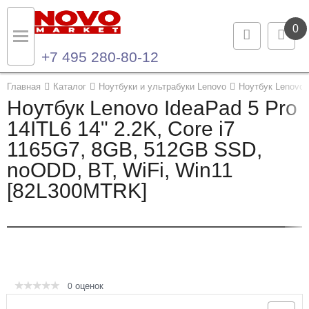
0
+7 495 280-80-12
Назад
Назад
Главная
Каталог
Ноутбуки и ультрабуки Lenovo
Ноутбук Lenovo 
Ноутбук Lenovo IdeaPad 5 Pro
Каталог продукции
Контакты
14ITL6 14" 2.2K, Core i7
1165G7, 8GB, 512GB SSD,
Ноутбуки и ультрабуки
Контактная информация
noODD, BT, WiFi, Win11
Компьютеры
[82L300MTRK]
Моноблоки
Серверы и СХД
Опции и комплектующие
оценок
0
Мониторы