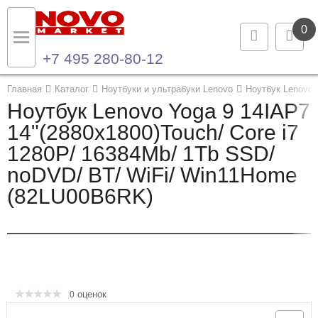
0
+7 495 280-80-12
Назад
Назад
Главная
Каталог
Ноутбуки и ультрабуки Lenovo
Ноутбук Lenovo 
Ноутбук Lenovo Yoga 9 14IAP7
Каталог продукции
Контакты
14"(2880x1800)Touch/ Core i7
1280P/ 16384Mb/ 1Tb SSD/
Ноутбуки и ультрабуки
Контактная информация
noDVD/ BT/ WiFi/ Win11Home
Компьютеры
(82LU00B6RK)
Моноблоки
Серверы и СХД
Опции и комплектующие
оценок
0
Мониторы