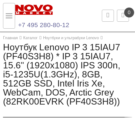
0
+7 495 280-80-12
Назад
Назад
Главная
Каталог
Ноутбуки и ультрабуки Lenovo
Ноутбук Lenovo IP 3 15IAU7
Каталог продукции
Контакты
(PF40S3H8) * IP 3 15IAU7,
15.6" (1920x1080) IPS 300n,
Ноутбуки и ультрабуки
Контактная информация
i5-1235U(1.3GHz), 8GB,
Компьютеры
512GB SSD, Intel Iris Xe,
WebCam, DOS, Arctic Grey
Моноблоки
(82RK00EVRK (PF40S3H8))
Серверы и СХД
Опции и комплектующие
Мониторы