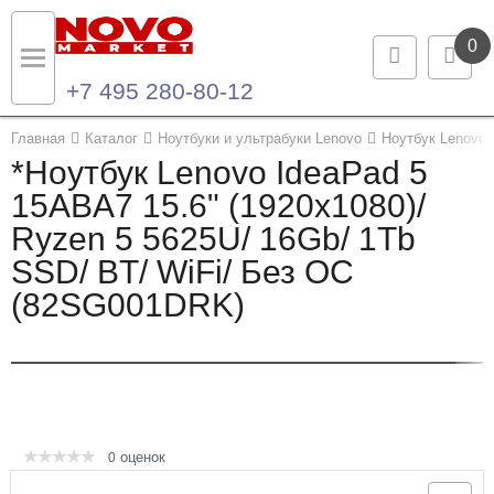
0
+7 495 280-80-12
Назад
Назад
Главная
Каталог
Ноутбуки и ультрабуки Lenovo
Ноутбук Lenovo
*Ноутбук Lenovo IdeaPad 5
Каталог продукции
Контакты
15ABA7 15.6" (1920x1080)/
Ryzen 5 5625U/ 16Gb/ 1Tb
Ноутбуки и ультрабуки
Контактная информация
SSD/ BT/ WiFi/ Без ОС
Компьютеры
(82SG001DRK)
Моноблоки
Серверы и СХД
Опции и комплектующие
оценок
0
Мониторы