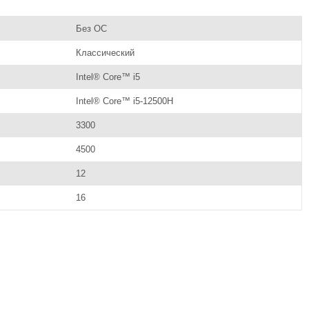
Без ОС
Классический
Intel® Core™ i5
Intel® Core™ i5-12500H
3300
4500
12
16