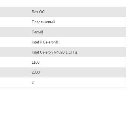
Без ОС
Пластиковый
Серый
Intel® Celeron®
Intel Celeron N4020 1.1ГГц
1100
2800
2