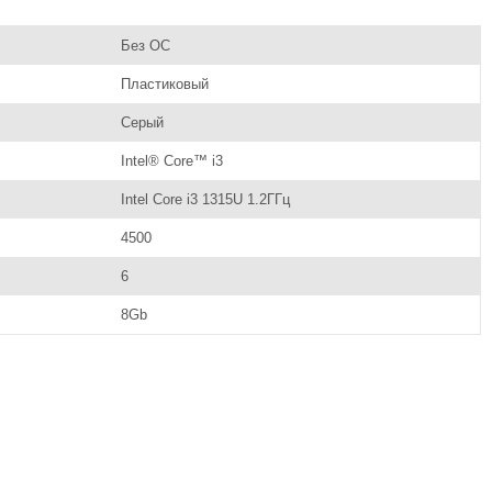
Без ОС
Пластиковый
Серый
Intel® Core™ i3
Intel Core i3 1315U 1.2ГГц
4500
6
8Gb