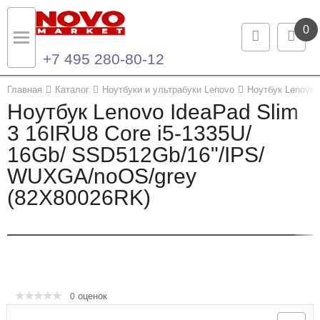
0
+7 495 280-80-12
Назад
Назад
Главная
Каталог
Ноутбуки и ультрабуки Lenovo
Ноутбук Lenovo 
Ноутбук Lenovo IdeaPad Slim
Каталог продукции
Контакты
3 16IRU8 Core i5-1335U/
16Gb/ SSD512Gb/16"/IPS/
Ноутбуки и ультрабуки
Контактная информация
WUXGA/noOS/grey
Компьютеры
(82X80026RK)
Моноблоки
Серверы и СХД
Опции и комплектующие
оценок
0
Мониторы