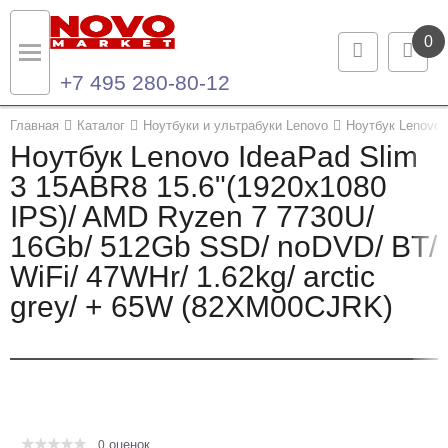
0
+7 495 280-80-12
Назад
Назад
Главная
Каталог
Ноутбуки и ультрабуки Lenovo
Ноутбук Lenovo 
Ноутбук Lenovo IdeaPad Slim
Каталог продукции
Контакты
3 15ABR8 15.6"(1920x1080
IPS)/ AMD Ryzen 7 7730U/
Ноутбуки и ультрабуки
Контактная информация
16Gb/ 512Gb SSD/ noDVD/ BT/
Компьютеры
WiFi/ 47WHr/ 1.62kg/ arctic
grey/ + 65W (82XM00CJRK)
Моноблоки
Серверы и СХД
Опции и комплектующие
оценок
Мониторы
0