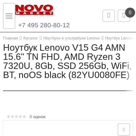
0
+7 495 280-80-12
Назад
Назад
Главная
Каталог
Ноутбуки и ультрабуки Lenovo
Ноутбук Lenovo
Ноутбук Lenovo V15 G4 AMN
Каталог продукции
Контакты
15.6" TN FHD, AMD Ryzen 3
7320U, 8Gb, SSD 256Gb, WiFi,
Ноутбуки и ультрабуки
Контактная информация
BT, noOS black (82YU0080FE)
Компьютеры
Моноблоки
Серверы и СХД
оценок
0
Опции и комплектующие
Мониторы