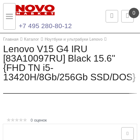
0
+7 495 280-80-12
Назад
Назад
Главная
Каталог
Ноутбуки и ультрабуки Lenovo
Lenovo V15 G4 IRU
Каталог продукции
Контакты
[83A10097RU] Black 15.6"
{FHD TN i5-
Ноутбуки и ультрабуки
Контактная информация
13420H/8Gb/256Gb SSD/DOS}
Компьютеры
Моноблоки
Серверы и СХД
оценок
0
Опции и комплектующие
Мониторы