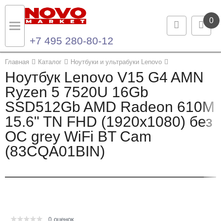
0
+7 495 280-80-12
Назад
Назад
Главная
Каталог
Ноутбуки и ультрабуки Lenovo
Ноутбук Lenovo V15 G4 AMN
Каталог продукции
Контакты
Ryzen 5 7520U 16Gb
SSD512Gb AMD Radeon 610M
Ноутбуки и ультрабуки
Контактная информация
15.6" TN FHD (1920x1080) без
Компьютеры
ОС grey WiFi BT Cam
(83CQA01BIN)
Моноблоки
Серверы и СХД
Опции и комплектующие
оценок
Мониторы
0