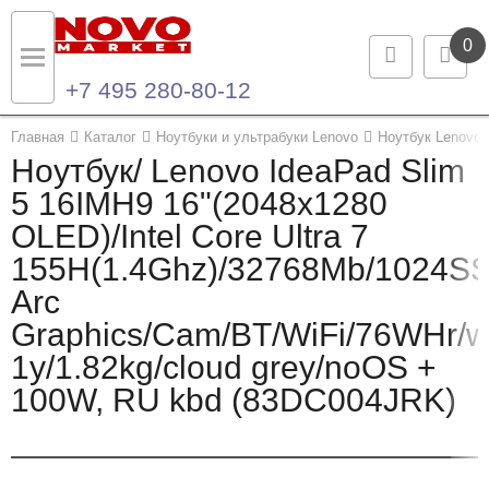
0
+7 495 280-80-12
Назад
Назад
Главная
Каталог
Ноутбуки и ультрабуки Lenovo
Ноутбук Lenovo 
Ноутбук/ Lenovo IdeaPad Slim
Каталог продукции
Контакты
5 16IMH9 16"(2048x1280
OLED)/Intel Core Ultra 7
Ноутбуки и ультрабуки
Контактная информация
155H(1.4Ghz)/32768Mb/1024SSD
Компьютеры
Arc
Graphics/Cam/BT/WiFi/76WHr/w
Моноблоки
1y/1.82kg/cloud grey/noOS +
Серверы и СХД
100W, RU kbd (83DC004JRK)
Опции и комплектующие
Мониторы