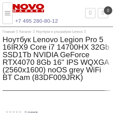
0
+7 495 280-80-12
Назад
Назад
Главная
Каталог
Ноутбуки и ультрабуки Lenovo
Ноутбук Lenovo Legion Pro 5
Каталог продукции
Контакты
16IRX9 Core i7 14700HX 32Gb
SSD1Tb NVIDIA GeForce
Ноутбуки и ультрабуки
Контактная информация
RTX4070 8Gb 16" IPS WQXGA
Компьютеры
(2560x1600) noOS grey WiFi
BT Cam (83DF009JRK)
Моноблоки
Серверы и СХД
Опции и комплектующие
оценок
Мониторы
0