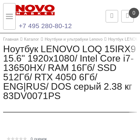
0
+7 495 280-80-12
Назад
Назад
Главная
Каталог
Ноутбуки и ультрабуки Lenovo
Ноутбук LENOV
Ноутбук LENOVO LOQ 15IRX9
Каталог продукции
Контакты
15.6" 1920x1080/ Intel Core i7-
13650HX/ RAM 16Гб/ SSD
Ноутбуки и ультрабуки
Контактная информация
512Гб/ RTX 4050 6Гб/
Компьютеры
ENG|RUS/ DOS серый 2.38 кг
83DV0071PS
Моноблоки
Серверы и СХД
Опции и комплектующие
оценок
Мониторы
0