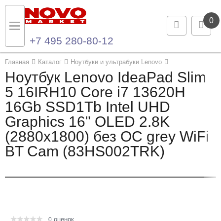
0
+7 495 280-80-12
Назад
Назад
Главная
Каталог
Ноутбуки и ультрабуки Lenovo
Ноутбук Lenovo IdeaPad Slim
Каталог продукции
Контакты
5 16IRH10 Core i7 13620H
16Gb SSD1Tb Intel UHD
Ноутбуки и ультрабуки
Контактная информация
Graphics 16" OLED 2.8K
Компьютеры
(2880x1800) без ОС grey WiFi
BT Cam (83HS002TRK)
Моноблоки
Серверы и СХД
Опции и комплектующие
оценок
Мониторы
0