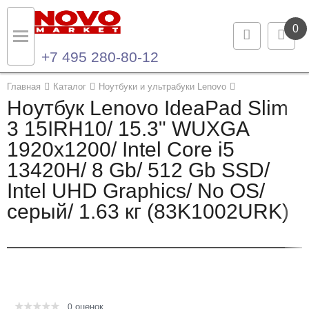
0
+7 495 280-80-12
Назад
Назад
Главная
Каталог
Ноутбуки и ультрабуки Lenovo
Ноутбук Lenovo IdeaPad Slim
Каталог продукции
Контакты
3 15IRH10/ 15.3" WUXGA
1920x1200/ Intel Core i5
Ноутбуки и ультрабуки
Контактная информация
13420H/ 8 Gb/ 512 Gb SSD/
Компьютеры
Intel UHD Graphics/ No OS/
серый/ 1.63 кг (83K1002URK)
Моноблоки
Серверы и СХД
Опции и комплектующие
оценок
Мониторы
0