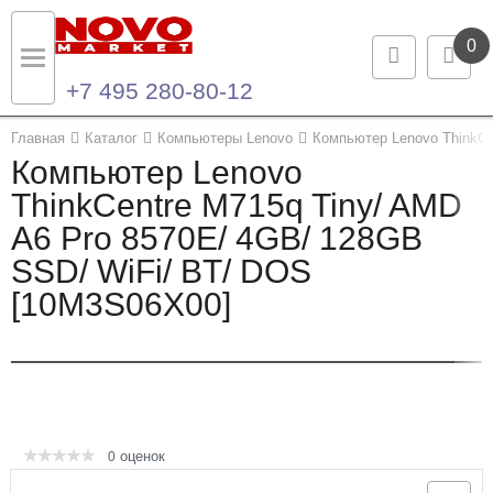
0
+7 495 280-80-12
Назад
Назад
Главная
Каталог
Компьютеры Lenovo
Компьютер Lenovo ThinkCe
Компьютер Lenovo
Каталог продукции
Контакты
ThinkCentre M715q Tiny/ AMD
A6 Pro 8570E/ 4GB/ 128GB
Ноутбуки и ультрабуки
Контактная информация
SSD/ WiFi/ BT/ DOS
Компьютеры
[10M3S06X00]
Моноблоки
Серверы и СХД
Опции и комплектующие
оценок
0
Мониторы