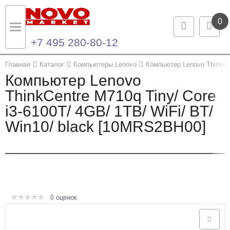
0
+7 495 280-80-12
Назад
Назад
Главная
Каталог
Компьютеры Lenovo
Компьютер Lenovo ThinkCen
Компьютер Lenovo
Каталог продукции
Контакты
ThinkCentre M710q Tiny/ Core
i3-6100T/ 4GB/ 1TB/ WiFi/ BT/
Ноутбуки и ультрабуки
Контактная информация
Win10/ black [10MRS2BH00]
Компьютеры
Моноблоки
Серверы и СХД
оценок
0
Опции и комплектующие
Мониторы