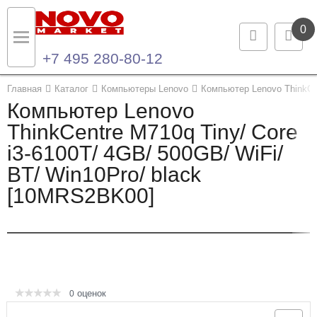
0
+7 495 280-80-12
Назад
Назад
Главная
Каталог
Компьютеры Lenovo
Компьютер Lenovo ThinkCen
Компьютер Lenovo
Каталог продукции
Контакты
ThinkCentre M710q Tiny/ Core
i3-6100T/ 4GB/ 500GB/ WiFi/
Ноутбуки и ультрабуки
Контактная информация
BT/ Win10Pro/ black
Компьютеры
[10MRS2BK00]
Моноблоки
Серверы и СХД
Опции и комплектующие
оценок
0
Мониторы