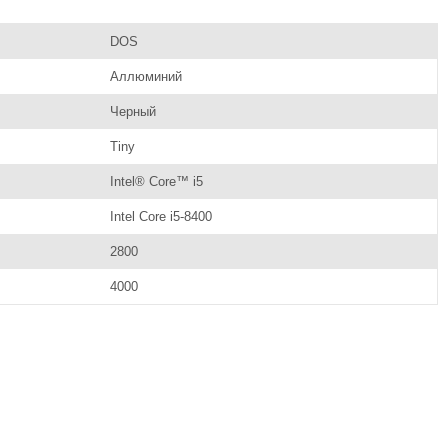
DOS
Аллюминий
Черный
Tiny
Intel® Core™ i5
Intel Core i5-8400
2800
4000