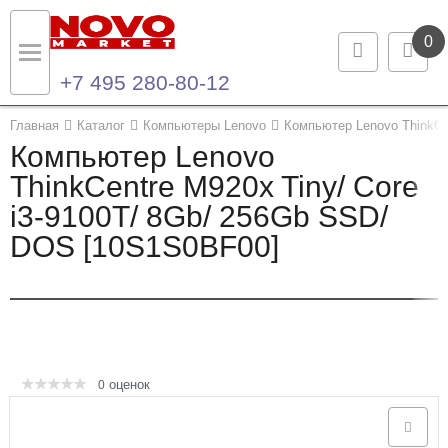
0
+7 495 280-80-12
Назад
Назад
Главная
Каталог
Компьютеры Lenovo
Компьютер Lenovo ThinkCe
Компьютер Lenovo
Каталог продукции
Контакты
ThinkCentre M920x Tiny/ Core
i3-9100T/ 8Gb/ 256Gb SSD/
Ноутбуки и ультрабуки
Контактная информация
DOS [10S1S0BF00]
Компьютеры
Моноблоки
Серверы и СХД
оценок
0
Опции и комплектующие
Мониторы