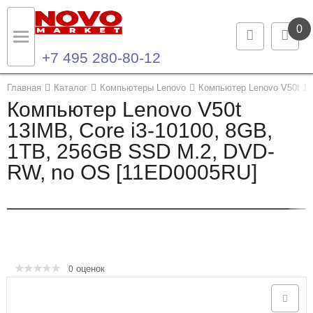
0
+7 495 280-80-12
Назад
Назад
Главная
Каталог
Компьютеры Lenovo
Компьютер Lenovo V50t 1
Компьютер Lenovo V50t
Каталог продукции
Контакты
13IMB, Core i3-10100, 8GB,
1TB, 256GB SSD M.2, DVD-
Ноутбуки и ультрабуки
Контактная информация
RW, no OS [11ED0005RU]
Компьютеры
Моноблоки
Серверы и СХД
оценок
0
Опции и комплектующие
Мониторы