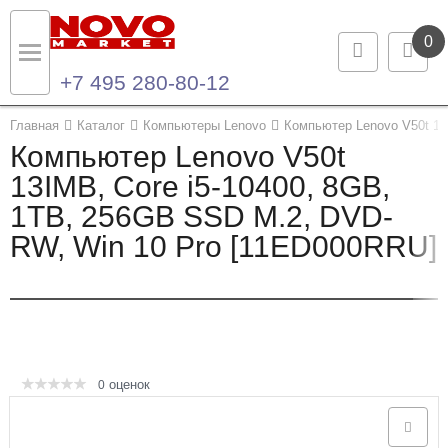
0
+7 495 280-80-12
Назад
Назад
Главная
Каталог
Компьютеры Lenovo
Компьютер Lenovo V50t 1
Компьютер Lenovo V50t
Каталог продукции
Контакты
13IMB, Core i5-10400, 8GB,
1TB, 256GB SSD M.2, DVD-
Ноутбуки и ультрабуки
Контактная информация
RW, Win 10 Pro [11ED000RRU]
Компьютеры
Моноблоки
Серверы и СХД
оценок
0
Опции и комплектующие
Мониторы