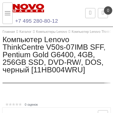
0
+7 495 280-80-12
Назад
Назад
Главная
Каталог
Компьютеры Lenovo
Компьютер Lenovo ThinkC
Компьютер Lenovo
Каталог продукции
Контакты
ThinkCentre V50s-07IMB SFF,
Pentium Gold G6400, 4GB,
Ноутбуки и ультрабуки
Контактная информация
256GB SSD, DVD-RW/, DOS,
Компьютеры
черный [11HB004WRU]
Моноблоки
Серверы и СХД
Опции и комплектующие
оценок
0
Мониторы