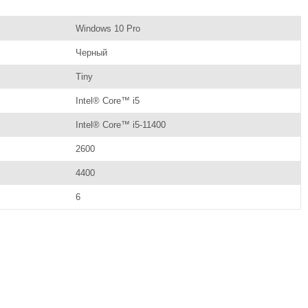
Windows 10 Pro
Черный
Tiny
Intel® Core™ i5
Intel® Core™ i5-11400
2600
4400
6