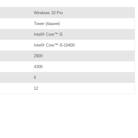
Windows 10 Pro
Tower (башня)
Intel® Core™ i5
Intel® Core™ i5-10400
2900
4300
6
12