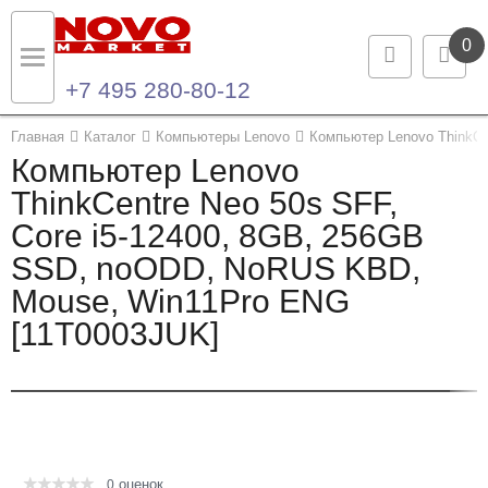
0
+7 495 280-80-12
Назад
Назад
Главная
Каталог
Компьютеры Lenovo
Компьютер Lenovo ThinkCe
Компьютер Lenovo
Каталог продукции
Контакты
ThinkCentre Neo 50s SFF,
Core i5-12400, 8GB, 256GB
Ноутбуки и ультрабуки
Контактная информация
SSD, noODD, NoRUS KBD,
Компьютеры
Mouse, Win11Pro ENG
[11T0003JUK]
Моноблоки
Серверы и СХД
Опции и комплектующие
оценок
Мониторы
0