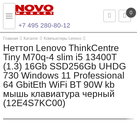
0
+7 495 280-80-12
Назад
Назад
Главная
Каталог
Компьютеры Lenovo
Неттоп Lenovo ThinkCentre
Каталог продукции
Контакты
Tiny M70q-4 slim i5 13400T
(1.3) 16Gb SSD256Gb UHDG
Ноутбуки и ультрабуки
Контактная информация
730 Windows 11 Professional
Компьютеры
64 GbitEth WiFi BT 90W kb
мышь клавиатура черный
Моноблоки
(12E4S7KC00)
Серверы и СХД
Опции и комплектующие
Мониторы