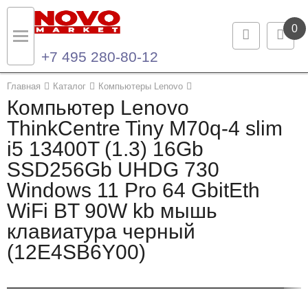
0
+7 495 280-80-12
Назад
Назад
Главная
Каталог
Компьютеры Lenovo
Компьютер Lenovo
Каталог продукции
Контакты
ThinkCentre Tiny M70q-4 slim
i5 13400T (1.3) 16Gb
Ноутбуки и ультрабуки
Контактная информация
SSD256Gb UHDG 730
Компьютеры
Windows 11 Pro 64 GbitEth
WiFi BT 90W kb мышь
Моноблоки
клавиатура черный
Серверы и СХД
(12E4SB6Y00)
Опции и комплектующие
Мониторы