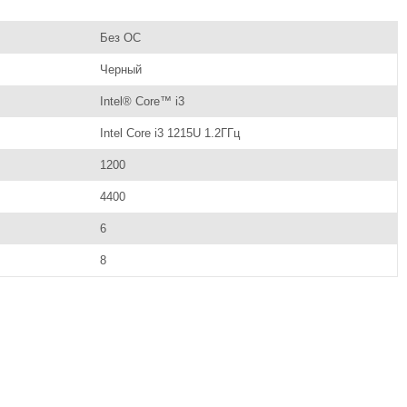
Без ОС
Черный
Intel® Core™ i3
Intel Core i3 1215U 1.2ГГц
1200
4400
6
8