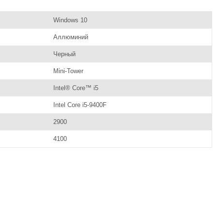
Windows 10
Аллюминий
Черный
Mini-Tower
Intel® Core™ i5
Intel Core i5-9400F
2900
4100