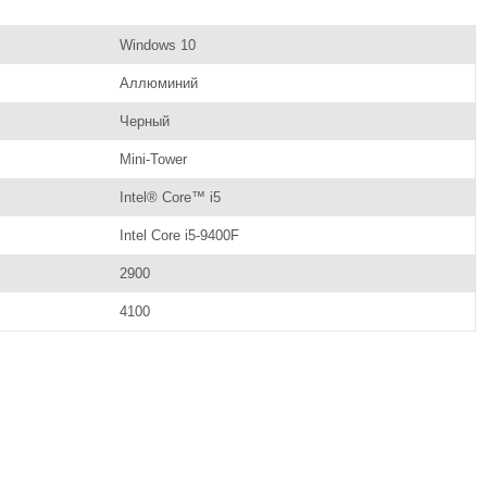
Windows 10
Аллюминий
Черный
Mini-Tower
Intel® Core™ i5
Intel Core i5-9400F
2900
4100