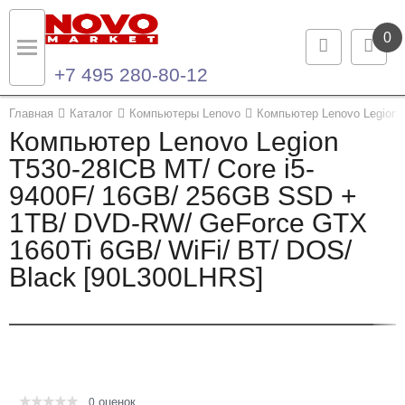
0
+7 495 280-80-12
Назад
Назад
Главная
Каталог
Компьютеры Lenovo
Компьютер Lenovo Legion 
Компьютер Lenovo Legion
Каталог продукции
Контакты
T530-28ICB MT/ Core i5-
9400F/ 16GB/ 256GB SSD +
Ноутбуки и ультрабуки
Контактная информация
1TB/ DVD-RW/ GeForce GTX
Компьютеры
1660Ti 6GB/ WiFi/ BT/ DOS/
Black [90L300LHRS]
Моноблоки
Серверы и СХД
Опции и комплектующие
оценок
Мониторы
0