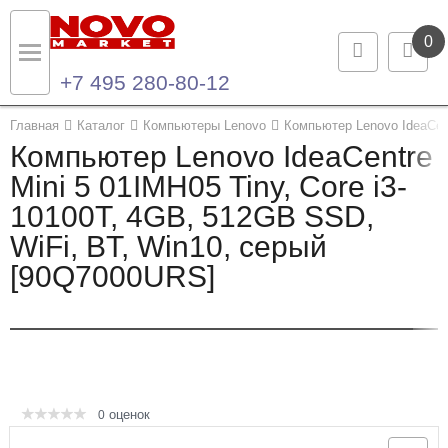
0
+7 495 280-80-12
Назад
Назад
Главная
Каталог
Компьютеры Lenovo
Компьютер Lenovo IdeaCent
Компьютер Lenovo IdeaCentre
Каталог продукции
Контакты
Mini 5 01IMH05 Tiny, Core i3-
10100T, 4GB, 512GB SSD,
Ноутбуки и ультрабуки
Контактная информация
WiFi, BT, Win10, серый
Компьютеры
[90Q7000URS]
Моноблоки
Серверы и СХД
Опции и комплектующие
оценок
0
Мониторы